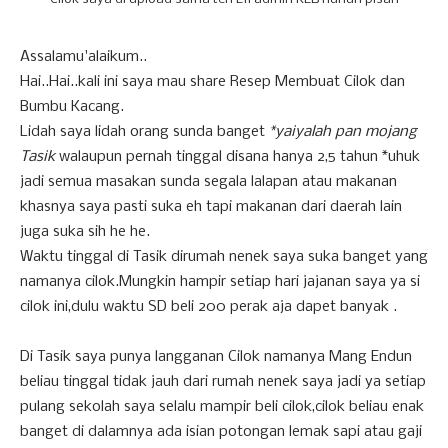
Assalamu'alaikum..
Hai..Hai..kali ini saya mau share Resep Membuat Cilok dan
Bumbu Kacang.
Lidah saya lidah orang sunda banget
*yaiyalah pan mojang
Tasik
walaupun pernah tinggal disana hanya 2,5 tahun *uhuk
jadi semua masakan sunda segala lalapan atau makanan
khasnya saya pasti suka eh tapi makanan dari daerah lain
juga suka sih he he.
Waktu tinggal di Tasik dirumah nenek saya suka banget yang
namanya cilok.Mungkin hampir setiap hari jajanan saya ya si
cilok ini,dulu waktu SD beli 200 perak aja dapet banyak .
Di Tasik saya punya langganan Cilok namanya Mang Endun
beliau tinggal tidak jauh dari rumah nenek saya jadi ya setiap
pulang sekolah saya selalu mampir beli cilok,cilok beliau enak
banget di dalamnya ada isian potongan lemak sapi atau gaji