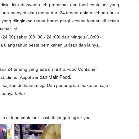
ini kita di layani oleh pramusaji dari food container yang
ini juga menyediakan menu dari 24 tenant dalam sebuah buku
ang diinginkan tanpa harus pergi kesana kemari di setiap
tainer ini
0 -24:00),sabtu (08 :00 - 24 :00) dan minggu (10:00 -
 ulang tahun,pesta pernikahan ,arisan dan lainya.
ri 24 tenang yang ada disini lho.Food Container
t, dinner,Appetizer
dan Main Food.
i sajikan di depan meja.Dari penampilan makanan saja
cobanya
hehe
.
p di food container ssstttttt jangan ngiler yaa.