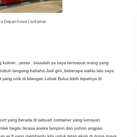
oto Depan Food Container
g kuliner...yesss...biasalah ya saya termasuk orang yang
 tubuh langsing hahaha.Jadi gini,,beberapa waktu lalu saya
ang unik di bilangan Lebak Bulus,lebih tepatnya di
urt yang berada di sebuah container yang lumayan
mlek begitu terasa aneka lampion dan pohon angpao
tas
wi fi
yang membantu kita untuk tetap eksis di dunia maya