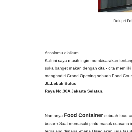
Dok.pri F
Assalamu alaikum..
Kali ini saya masih ingin membicarakan tentan
suka banget makan dengan cita - cita memiliki
menghadiri Grand Opening sebuah Food Court y
JL.Lebak Bulus
Raya No.30A Jakarta Selatan.
Food Container
Namanya
sebuah food co
besarrr.Saat memasuki pintu masuk suasana i
terpajang dimana -mana.Disediakan juga fasili