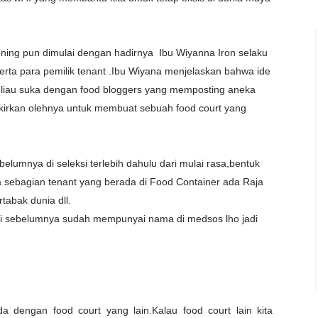
pening pun dimulai dengan hadirnya Ibu Wiyanna Iron selaku
erta para pemilik tenant .Ibu Wiyana menjelaskan bahwa ide
eliau suka dengan food bloggers yang memposting aneka
kirkan olehnya untuk membuat sebuah food court yang
elumnya di seleksi terlebih dahulu dari mulai rasa,bentuk
a sebagian tenant yang berada di Food Container ada Raja
abak dunia dll.
ini sebelumnya sudah mempunyai nama di medsos lho jadi
a dengan food court yang lain.Kalau food court lain kita