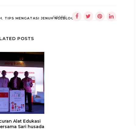
SHARE:
H
,
TIPS MENGATASI JENUH NGEBLOG
LATED POSTS
curan Alat Edukasi
Bersama Sari husada