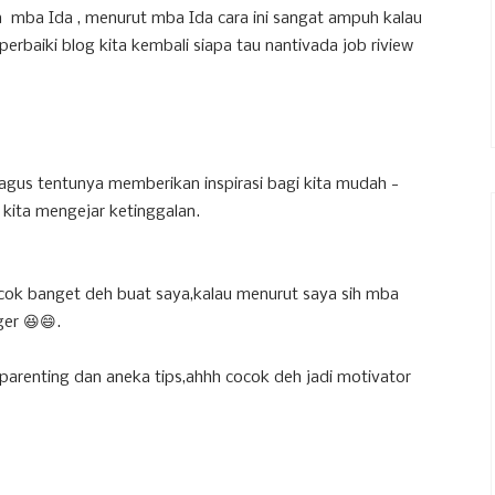
 mba Ida , menurut mba Ida cara ini sangat ampuh kalau
erbaiki blog kita kembali siapa tau nantivada job riview
agus tentunya memberikan inspirasi bagi kita mudah -
kita mengejar ketinggalan.
ocok banget deh buat saya,kalau menurut saya sih mba
er 😆😄.
 parenting dan aneka tips,ahhh cocok deh jadi motivator