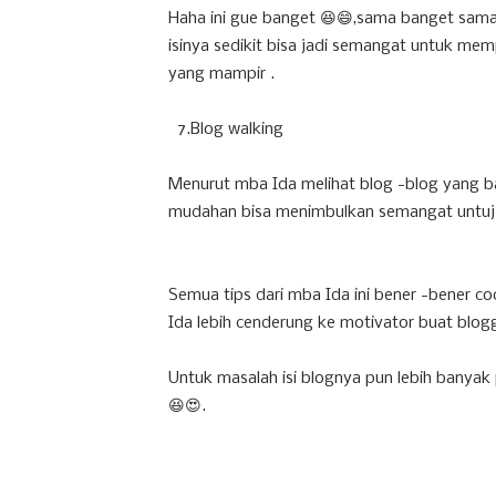
Haha ini gue banget 😆😄,sama banget sama
isinya sedikit bisa jadi semangat untuk memp
yang mampir .
7.Blog walking
Menurut mba Ida melihat blog -blog yang b
mudahan bisa menimbulkan semangat untuj 
Semua tips dari mba Ida ini bener -bener c
Ida lebih cenderung ke motivator buat blogg
Untuk masalah isi blognya pun lebih banyak
😆😍.