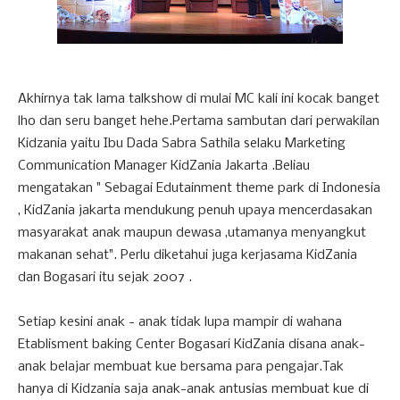
Akhirnya tak lama talkshow di mulai MC kali ini kocak banget
lho dan seru banget hehe.Pertama sambutan dari perwakilan
Kidzania yaitu Ibu Dada Sabra Sathila selaku Marketing
Communication Manager KidZania Jakarta .Beliau
mengatakan " Sebagai Edutainment theme park di Indonesia
, KidZania jakarta mendukung penuh upaya mencerdasakan
masyarakat anak maupun dewasa ,utamanya menyangkut
makanan sehat". Perlu diketahui juga kerjasama KidZania
dan Bogasari itu sejak 2007 .
Setiap kesini anak - anak tidak lupa mampir di wahana
Etablisment baking Center Bogasari KidZania disana anak-
anak belajar membuat kue bersama para pengajar.Tak
hanya di Kidzania saja anak-anak antusias membuat kue di