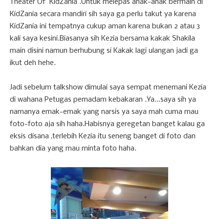
Theater Of KidZania .Untuk melepas anak-anak bermain di
KidZania secara mandiri sih saya ga perlu takut ya karena
KidZania ini tempatnya cukup aman karena bukan 2 atau 3
kali saya kesini.Biasanya sih Kezia bersama kakak Shakila
main disini namun berhubung si Kakak lagi ulangan jadi ga
ikut deh hehe.
Jadi sebelum talkshow dimulai saya sempat menemani Kezia
di wahana Petugas pemadam kebakaran .Ya...saya sih ya
namanya emak-emak yang narsis ya saya mah cuma mau
foto-foto aja sih haha.Habisnya geregetan banget kalau ga
eksis disana ,terlebih Kezia itu seneng banget di foto dan
bahkan dia yang mau minta foto haha.