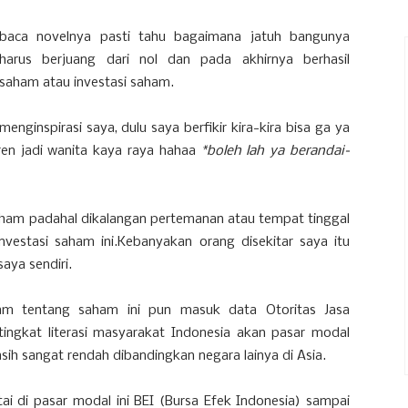
aca novelnya pasti tahu bagaimana jatuh bangunya
harus berjuang dari nol dan pada akhirnya berhasil
 saham atau investasi saham.
enginspirasi saya, dulu saya berfikir kira-kira bisa ga ya
eren jadi wanita kaya raya hahaa
*boleh lah ya berandai-
am padahal dikalangan pertemanan atau tempat tinggal
estasi saham ini.Kebanyakan orang disekitar saya itu
aya sendiri.
m tentang saham ini pun masuk data Otoritas Jasa
ngkat literasi masyarakat Indonesia akan pasar modal
asih sangat rendah dibandingkan negara lainya di Asia.
i di pasar modal ini BEI (Bursa Efek Indonesia) sampai