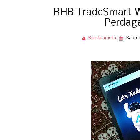
RHB TradeSmart W
Perdag
Kurnia amelia
Rabu, 