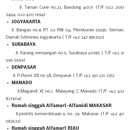
Jl. Taman Curie no.23, Bandung 40171 (T/F 022 2051
2464, 022 420 1994)
JOGYAKARTA
Jl. Bangau no.8 RT 02 RW 04, Plemburan 55581, Sleman,
Daerah Istimewa Jogyakarta ( T/F +62 247 881250)
SURABAYA
Jl. Karang menjangan no.5, Surabaya 60185 ( T/F +62 31
595 5559)
DENPASAR
Jl. P.Flores VII no.3A, Denpasar ( T/F +62 361 221 235)
MANADO
Jl.Magandi XI no.1, Malayang I, Manado (T/F +62 432
837404)
Rumah singgah Alfamart-Alfamidi MAKASAR
Jl.perintis kemerdekaan 6 no. 39, Makasar (T/F +62 411
583633)
Rumah singgah Alfamart RIAU