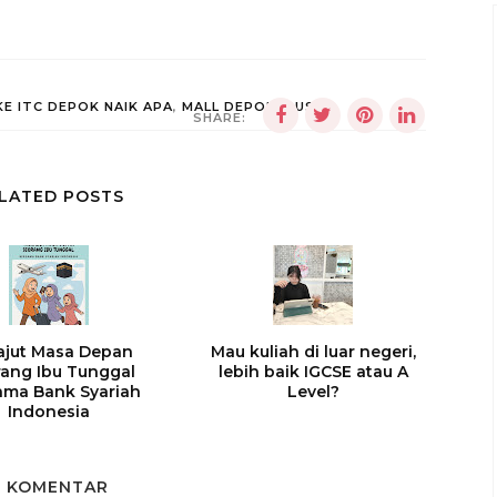
KE ITC DEPOK NAIK APA
,
MALL DEPOK
,
PUSAT
SHARE:
LATED POSTS
ajut Masa Depan
Mau kuliah di luar negeri,
ang Ibu Tunggal
lebih baik IGCSE atau A
ama Bank Syariah
Level?
Indonesia
7 KOMENTAR